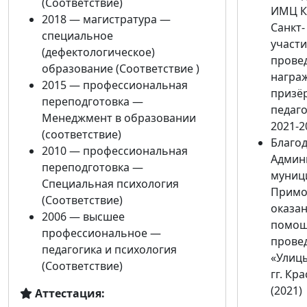
(Соответствие)
ИМЦ К
2018 — магистратура —
Санкт-
специальное
участи
(дефектологическое)
прове
образование (Соответствие )
награ
2015 — профессиональная
призё
переподготовка —
педаго
Менеджмент в образовании
2021-2
(соответствие)
Благо
2010 — профессиональная
Админ
переподготовка —
муниц
Специальная психология
Примор
(Соответствие)
оказа
2006 — высшее
помощ
профессиональное —
прове
педагогика и психология
«Улицы
(Соответствие)
гг. Кр
(2021)
Аттестация: