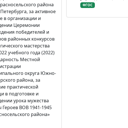
расносельского района
ФГОС
 Петербурга, за активное
е в организации и
дении Церемонии
ждения победителей и
ров районных конкурсов
гического мастерства
022 учебного года (2022)
дарность Местной
истрации
ипального округа Южно-
ского района, за
ние практической
и в подготовке и
дении урока мужества
 Героев ВОВ 1941-1945
асносельского района»