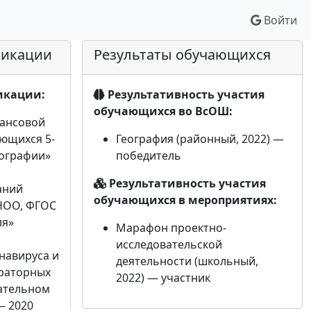
Войти
фикации
Результаты обучающихся
икации:
Результативность участия
обучающихся во ВсОШ:
ансовой
ющихся 5-
География (районный, 2022) —
еографии»
победитель
Результативность участия
аний
обучающихся в мероприятиях:
НОО, ФГОС
ля»
Марафон проектно-
исследовательской
навируса и
деятельности (школьный,
ираторных
2022) — участник
ательном
— 2020