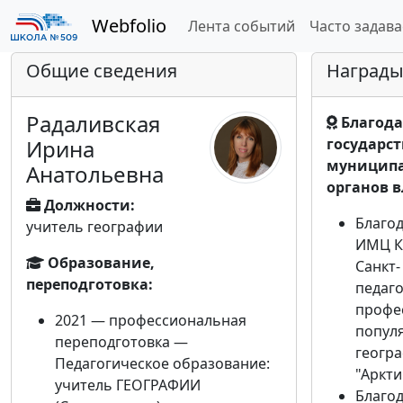
Webfolio
Лента событий
Часто задав
Общие сведения
Награды
Радаливская
Благода
Ирина
государс
муниципа
Анатольевна
органов в
Должности:
Благо
учитель географии
ИМЦ К
Образование,
Санкт-
переподготовка:
педаго
профе
2021 — профессиональная
попул
переподготовка —
геогр
Педагогическое образование:
"Аркти
учитель ГЕОГРАФИИ
Благо