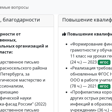
аемые вопросы
, благодарности
Повышение квали
рности от
Повышение квалиф
твенных,
«Формирование фин
льных организаций и
грамотности у обуча
ласти:
11 класс на уроках г
дарственное письмо
(24 ч.) — 2023
ФГОС
расносельского района
«Реализация требов
 Петербурга, за
обновленных ФГОС 
гическое мастерство и
ООО в работе учите
ссионализм,
(78 ч.) — 2021
ФГОС
яризацию
«Профилактика коро
афической науки
других острых респ
ка-фасад России" (2022)
инфекций в образов
дарственное письмо
учреждении» (36 ч.) 